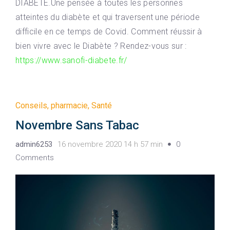
DIABÈTE.Une pensée à toutes les personnes
atteintes du diabète et qui traversent une période
difficile en ce temps de Covid. Comment réussir à
bien vivre avec le Diabète ? Rendez-vous sur :
https://www.sanofi-diabete.fr/
Conseils
,
pharmacie
,
Santé
Novembre Sans Tabac
admin6253
16 novembre 2020 14 h 57 min
0
Comments