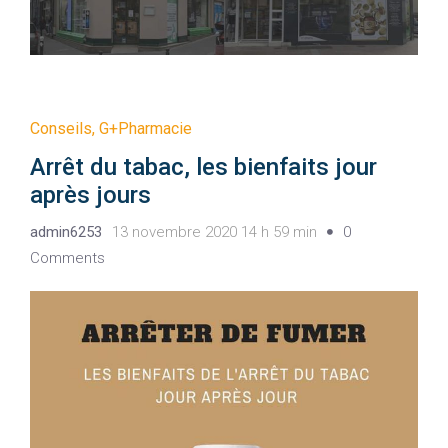
Conseils
,
G+Pharmacie
Arrêt du tabac, les bienfaits jour
après jours
admin6253
13 novembre 2020 14 h 59 min
0
Comments