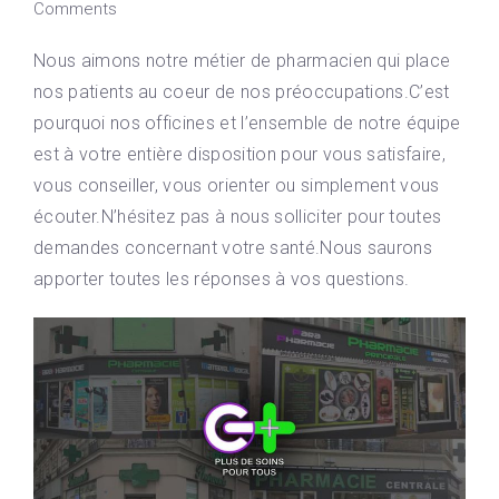
Comments
Nous aimons notre métier de pharmacien qui place
nos patients au coeur de nos préoccupations.C’est
pourquoi nos officines et l’ensemble de notre équipe
est à votre entière disposition pour vous satisfaire,
vous conseiller, vous orienter ou simplement vous
écouter.N’hésitez pas à nous solliciter pour toutes
demandes concernant votre santé.Nous saurons
apporter toutes les réponses à vos questions.