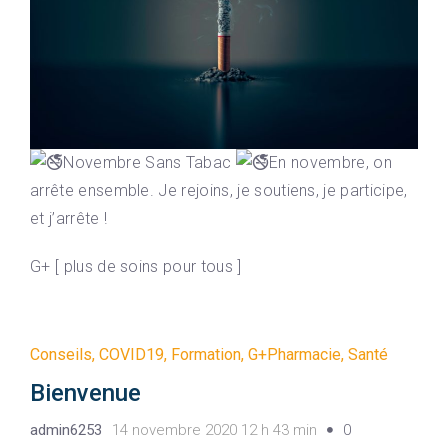
Novembre Sans Tabac
En novembre, on
arrête ensemble. Je rejoins, je soutiens, je participe,
et j’arrête !
G+ [ plus de soins pour tous ]
Conseils
,
COVID19
,
Formation
,
G+Pharmacie
,
Santé
Bienvenue
admin6253
14 novembre 2020 12 h 43 min
0